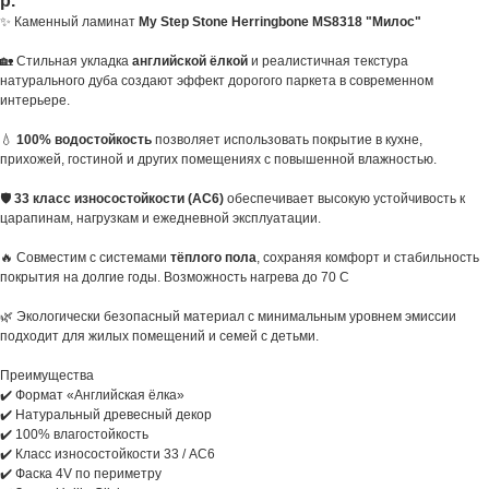
р.
✨ Каменный ламинат
My Step Stone Herringbone MS8318 "Милос"
🏡 Стильная укладка
английской ёлкой
и реалистичная текстура
натурального дуба создают эффект дорогого паркета в современном
интерьере.
💧
100% водостойкость
позволяет использовать покрытие в кухне,
прихожей, гостиной и других помещениях с повышенной влажностью.
🛡️
33 класс износостойкости (AC6)
обеспечивает высокую устойчивость к
царапинам, нагрузкам и ежедневной эксплуатации.
🔥 Совместим с системами
тёплого пола
, сохраняя комфорт и стабильность
покрытия на долгие годы. Возможность нагрева до 70 С
🌿 Экологически безопасный материал с минимальным уровнем эмиссии
подходит для жилых помещений и семей с детьми.
Преимущества
✔️ Формат «Английская ёлка»
✔️ Натуральный древесный декор
✔️ 100% влагостойкость
✔️ Класс износостойкости 33 / AC6
✔️ Фаска 4V по периметру