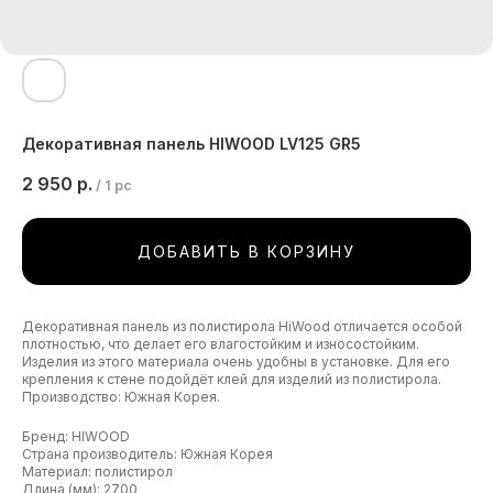
Декоративная панель HIWOOD LV125 GR5
2 950
р.
/
1 pc
ДОБАВИТЬ В КОРЗИНУ
Декоративная панель из полистирола HiWood отличается особой
плотностью, что делает его влагостойким и износостойким.
Изделия из этого материала очень удобны в установке. Для его
крепления к стене подойдёт клей для изделий из полистирола.
Производство: Южная Корея.
Бренд: HIWOOD
Страна производитель: Южная Корея
Материал: полистирол
Длина (мм): 2700