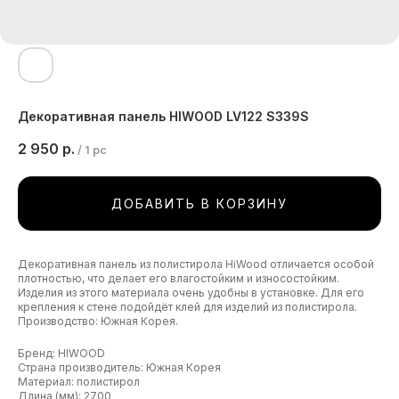
Декоративная панель HIWOOD LV122 S339S
2 950
р.
/
1 pc
ДОБАВИТЬ В КОРЗИНУ
Декоративная панель из полистирола HiWood отличается особой
плотностью, что делает его влагостойким и износостойким.
Изделия из этого материала очень удобны в установке. Для его
крепления к стене подойдёт клей для изделий из полистирола.
Производство: Южная Корея.
Бренд: HIWOOD
Страна производитель: Южная Корея
Материал: полистирол
Длина (мм): 2700