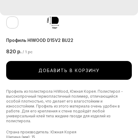
Профиль HIWOOD D15V2 BU22
820
р.
/
1 pc
ДОБАВИТЬ В КОРЗИНУ
Профиль из полистирола HiWood, Южная Корея. Полистирол -
высокопрочный термопластичный полимер, отличающийся
особой плотностью, что делает его влагостойким и
износостойким. Профиль из этого материала очень удобен в
работе. Для его крепления к стене подойдёт любой
универсальный клей типа жидкие гвозди для изделий из
полистирола.
Страна производитель: Южная Корея
Ширина (мм): 15