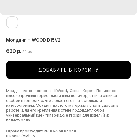
Молдинг HIWOOD D15V2
630
р.
/
1 pc
ДОБАВИТЬ В КОРЗИНУ
Молдинг из полистирола HiWood, Южная Корея. Полистирол -
высокопрочный термопластичный полимер, отличающийся
особой плотностью, что делает его влагостойким и
износостойким. Молдинг из этого материала очень удобен в
работе. Для его крепления к стене подойдёт любой
универсальный клей типа жидкие гвозди для изделий из
полистирола.
Страна производитель: Южная Корея
Ширина (мм): 15