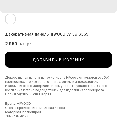
Декоративная панель HIWOOD LV139 G365
2 950
р.
/
1 pc
ДОБАВИТЬ В КОРЗИНУ
Декоративная панель из полистирола HiWood отличается особой
плотностью, что делает его влагостойким и износостойким.
Изделия из этого материала очень удобны в установке. Для его
крепления к стене подойдёт клей для изделий из полистирола.
Производство: Южная Корея.
Бренд: HIWOOD
Страна производитель: Южная Корея
Материал: полистирол
Длина (мм): 2700