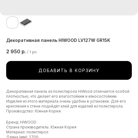
Декоративная панель HIWOOD LV127W GR15K
2 950
р.
/
1 pc
ДОБАВИТЬ В КОРЗИНУ
Декоративная панель из полистирола HiWood отличается особой
плотностью, что делает его влагостойким и износостойким.
Изделия из этого материала очень удобны в установке. Для его
крепления к стене подойдёт клей для изделий из полистирола.
Производство: Южная Корея.
Бренд: HIWOOD
Страна производитель: Южная Корея
Материал: полистирол
Длина (мм): 2700