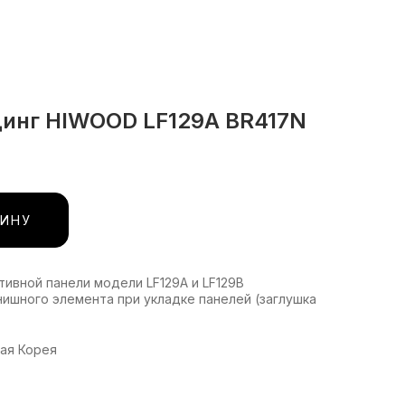
инг HIWOOD LF129A BR417N
ЗИНУ
ивной панели модели LF129A и LF129B
нишного элемента при укладке панелей (заглушка
ая Корея