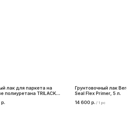
й лак для паркета на
Грунтовочный лак Ber
ве полиуретана TRILACK
Seal Flex Primer, 5 л.
, 1 л.
р.
14 600
р.
/
1 pc