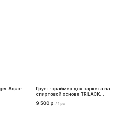
ger Aqua-
Грунт-праймер для паркета на
спиртовой основе TRILACK
PRIMER UNIVERSAL, 5 л.
9 500
р.
/
1 pc