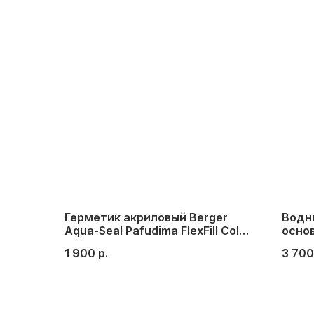
Герметик акриловый Berger
Водны
Aqua-Seal Pafudima FlexFill Color
осно
№10 (красное дерево, азобэ,
TOP PU
1 900
р.
3 700
тик)