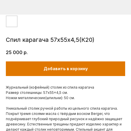
Спил карагача 57х55х4,5(К20)
25 000
р.
Добавить в корзину
Журнальный (кофейный) столик из спила карагача
Размер столешницы: 57x55x4,5 см.
Ножки металлические(шпильки): 50 см.
Уникальный столик ручной работы из цельного спила карагача.
Покрыт тремя слоями масла с твёрдым воском Berger, что
подчёркивает глубокий природный рисунок и надёжно защищает
древесину. Естественные трещины придают изделию характер и
делают каждый столик неповторимым. Стильный акцент для