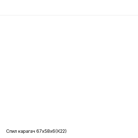
Спил карагач 67х58х6(К22)