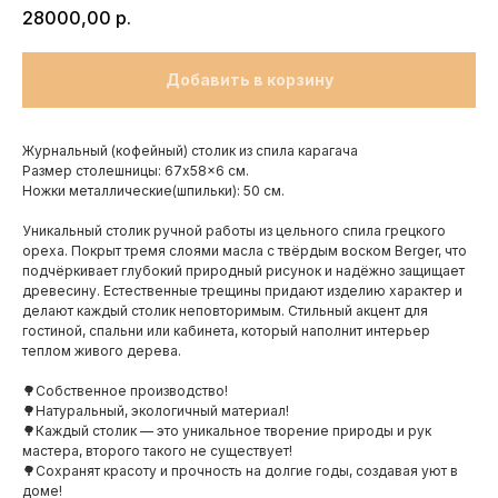
28000,00
р.
Добавить в корзину
Журнальный (кофейный) столик из спила карагача
Размер столешницы: 67x58x6 см.
Ножки металлические(шпильки): 50 см.
Уникальный столик ручной работы из цельного спила грецкого
ореха. Покрыт тремя слоями масла с твёрдым воском Berger, что
подчёркивает глубокий природный рисунок и надёжно защищает
древесину. Естественные трещины придают изделию характер и
делают каждый столик неповторимым. Стильный акцент для
гостиной, спальни или кабинета, который наполнит интерьер
теплом живого дерева.
🌳Собственное производство!
🌳Натуральный, экологичный материал!
🌳Каждый столик — это уникальное творение природы и рук
мастера, второго такого не существует!
🌳Сохранят красоту и прочность на долгие годы, создавая уют в
доме!