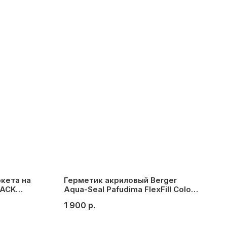
кета на
Герметик акриловый Berger
LACK
Aqua-Seal Pafudima FlexFill Color
№11 (венге, мореный дуб)
1 900
р.