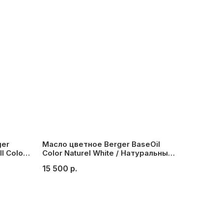
ger
Масло цветное Berger BaseOil
l Color
Color Naturel White / Натуральный
)
белый, 1 л.
15 500
р.