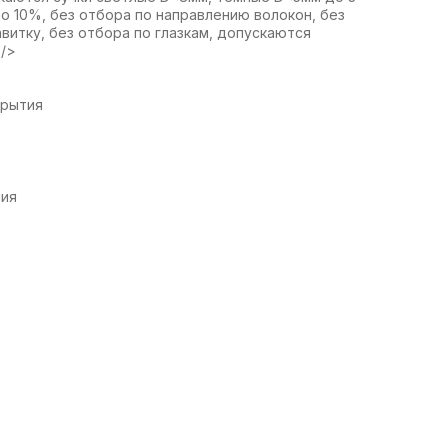
до 10%, без отбора по направлению волокон, без
авитку, без отбора по глазкам, допускаются
 />
крытия
сия