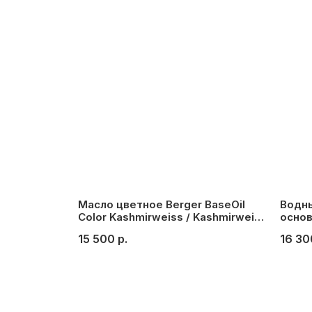
Масло цветное Berger BaseOil
Водны
Color Kashmirweiss / Kashmirweith
основ
/ Кашемирово-белый, 1 л.
PU, п
15 500
р.
16 30