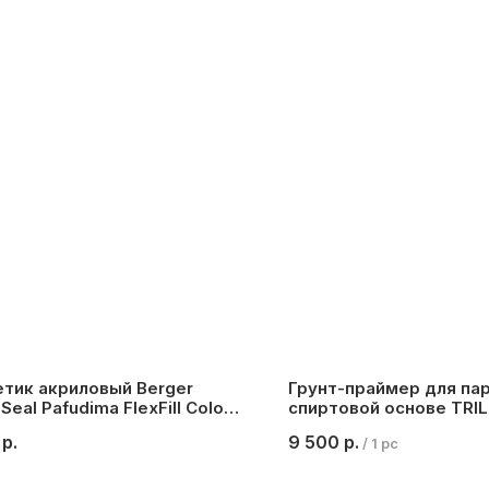
тик акриловый Berger
Грунт-праймер для пар
Seal Pafudima FlexFill Color
спиртовой основе TRI
чёрный)
PRIMER UNIVERSAL, 5 л.
р.
9 500
р.
/
1 pc