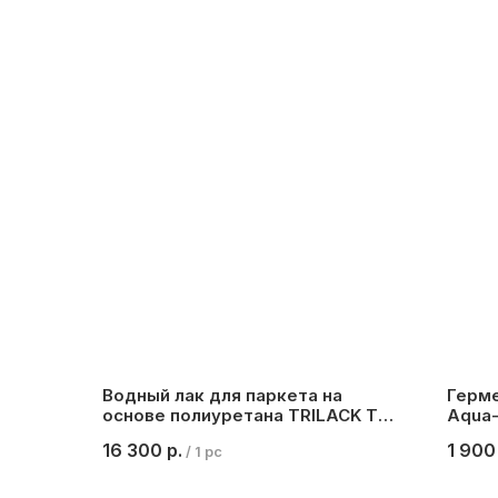
Водный лак для паркета на
Герме
основе полиуретана TRILACK TOP
Aqua-
PU, матовый, 5 л.
№12 (
16 300
р.
1 900
/
1 pc