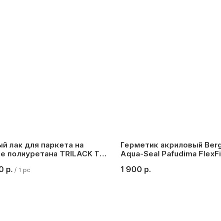
й лак для паркета на
Герметик акриловый Ber
е полиуретана TRILACK TOP
Aqua-Seal Pafudima FlexFil
олуматовый, 5 л.
№3 (дуб, светлый каштан
0
р.
1 900
р.
/
1 pc