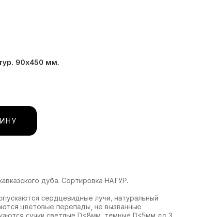
тур. 90х450 мм.
ЗИНУ
кавказского дуба. Сортировка НАТУР.
допускаются сердцевидные лучи, натуральный
аются цветовые перепады, не вызванные
каются сучки светлые D<8мм, темные D<5мм до 3