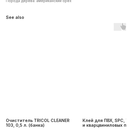
Порода дерева: американский орех
See also
Очиститель TRICOL CLEANER
Клей для ПВХ, SPC, W
103, 0,5 л. (банка)
и кварцвиниловых по
TRICOL 1K MS LVT PLUS