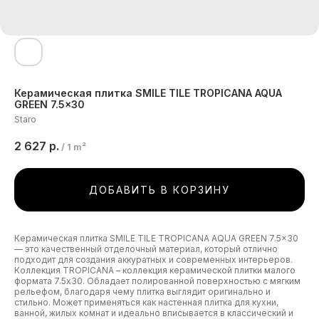
Керамическая плитка SMILE TILE TROPICANA AQUA
GREEN 7.5x30
Staro
2 627
р.
/
1 m²
ДОБАВИТЬ В КОРЗИНУ
Керамическая плитка SMILE TILE TROPICANA AQUA GREEN 7.5x30
— это качественный отделочный материал, который отлично
подходит для создания аккуратных и современных интерьеров.
Коллекция TROPICANA – коллекция керамической плитки малого
формата 7.5x30. Обладает полированной поверхностью с мягким
рельефом, благодаря чему плитка выглядит оригинально и
стильно. Может применяться как настенная плитка для кухни,
ванной, жилых комнат и идеально вписывается в классический и