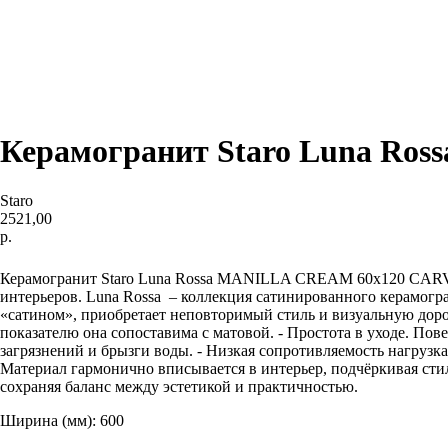
Керамогранит Staro Luna R
Staro
2521,00
р.
Добавить в корзину
Керамогранит Staro Luna Rossa MANILLA CREAM 60x120 CARVI
интерьеров. Luna Rossa – коллекция сатинированного керамогр
«сатином», приобретает неповторимый стиль и визуальную дорог
показателю она сопоставима с матовой. - Простота в уходе. П
загрязнений и брызги воды. - Низкая сопротивляемость нагруз
Материал гармонично вписывается в интерьер, подчёркивая стил
сохраняя баланс между эстетикой и практичностью.
Ширина (мм): 600