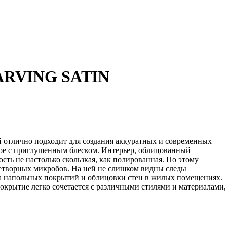
CARVING SATIN
отлично подходит для создания аккуратных и современных
гкое с приглушенным блеском. Интерьер, облицованный
ть не настолько скользкая, как полированная. По этому
знетворных микробов. На ней не слишком видны следы
ва напольных покрытий и облицовки стен в жилых помещениях.
Покрытие легко сочетается с различными стилями и материалами,