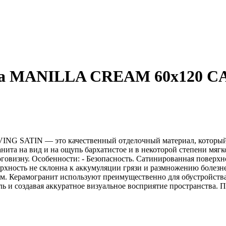
ossa MANILLA CREAM 60x120 
NG SATIN — это качественный отделочный материал, который 
анита на вид и на ощупь бархатистое и в некоторой степени мя
овизну. Особенности: - Безопасность. Сатинированная поверхнос
оверхность не склонна к аккумуляции грязи и размножению боле
кам. Керамогранит используют преимущественно для обустройст
ь и создавая аккуратное визуальное восприятие пространства. 