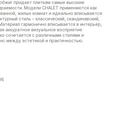
обжиг придает плиткам самые высокие
тираемости. Модели CHALET применяются как
, ванной, жилых комнат и идеально вписывается
ктурный стиль – классический, скандинавский,
 Материал гармонично вписывается в интерьер,
ая аккуратное визуальное восприятие
ко сочетается с различными стилями и
нс между эстетикой и практичностью.
06
8