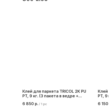
Клей для паркета TRICOL 2K PU
Клей 
PT, 9 кг. (3 пакета в ведре +
PT, 9
бутылка 1 кг.)
кг.)
6 850
р.
6 150
/
1 pc