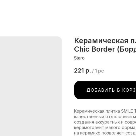
Керамическая п
Chic Border (Бо
Staro
221
р.
/
1 pc
ДОБАВИТЬ В КОР
Керамическая плитка SMILE 
качественный отделочный м
создания аккуратных и сов
керамогранит малого формат
на керамике позволяет созд