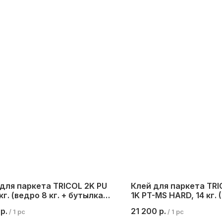
для паркета TRICOL 2K PU
Клей для паркета TR
 кг. (ведро 8 кг. + бутылка 1
1K PT-MS HARD, 14 кг. 
ведре)
р.
21 200
р.
/
1 pc
/
1 pc