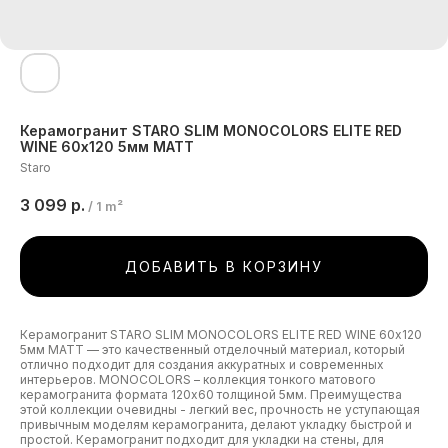
Керамогранит STARO SLIM MONOCOLORS ELITE RED
WINE 60х120 5мм MATT
Staro
3 099
р.
/
1 m²
ДОБАВИТЬ В КОРЗИНУ
Керамогранит STARO SLIM MONOCOLORS ELITE RED WINE 60х120
5мм MATT — это качественный отделочный материал, который
отлично подходит для создания аккуратных и современных
интерьеров. MONOCOLORS – коллекция тонкого матового
керамогранита формата 120х60 толщиной 5мм. Преимущества
этой коллекции очевидны - легкий вес, прочность не уступающая
привычным моделям керамогранита, делают укладку быстрой и
простой. Керамогранит подходит для укладки на стены, для