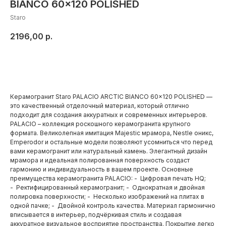
BIANCO 60x120 POLISHED
Staro
2196,00
р.
Добавить в корзину
Керамогранит Staro PALACIO ARCTIC BIANCO 60x120 POLISHED —
это качественный отделочный материал, который отлично
подходит для создания аккуратных и современных интерьеров.
PALACIO – коллекция роскошного керамогранита крупного
формата. Великолепная имитация Majestic мрамора, Nestle оникс,
Emperodor и остальные модели позволяют усомниться что перед
вами керамогранит или натуральный камень. Элегантный дизайн
мрамора и идеальная полированная поверхность создаст
гармонию и индивидуальность в вашем проекте. Основные
преимущества керамогранита PALACIO: - Цифровая печать HQ;
- Ректифицированный керамогранит; - Однократная и двойная
полировка поверхности; - Несколько изображений на плитах в
одной пачке; - Двойной контроль качества. Материал гармонично
вписывается в интерьер, подчёркивая стиль и создавая
аккуратное визуальное восприятие пространства. Покрытие легко