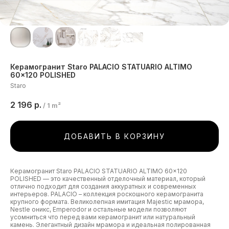
Керамогранит Staro PALACIO STATUARIO ALTIMO
60x120 POLISHED
Staro
2 196
р.
/
1 m²
ДОБАВИТЬ В КОРЗИНУ
Керамогранит Staro PALACIO STATUARIO ALTIMO 60x120
POLISHED — это качественный отделочный материал, который
отлично подходит для создания аккуратных и современных
интерьеров. PALACIO – коллекция роскошного керамогранита
крупного формата. Великолепная имитация Majestic мрамора,
Nestle оникс, Emperodor и остальные модели позволяют
усомниться что перед вами керамогранит или натуральный
камень. Элегантный дизайн мрамора и идеальная полированная