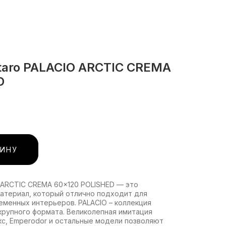
taro PALACIO ARCTIC CREMA
D
ЗИНУ
 ARCTIC CREMA 60x120 POLISHED — это
атериал, который отлично подходит для
еменных интерьеров. PALACIO – коллекция
крупного формата. Великолепная имитация
икс, Emperodor и остальные модели позволяют