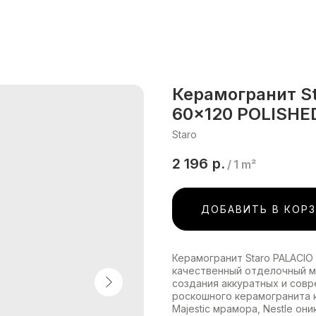
Керамогранит S
60x120 POLISHE
Staro
2 196
р.
/
1 m²
ДОБАВИТЬ В КОР
Керамогранит Staro PALACIO
качественный отделочный м
создания аккуратных и совр
роскошного керамогранита 
Majestic мрамора, Nestle он