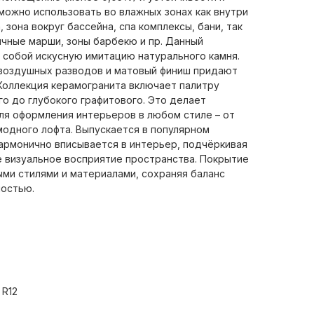
можно использовать во влажных зонах как внутри
 зона вокруг бассейна, спа комплексы, бани, так
ничные марши, зоны барбекю и пр. Данный
 собой искусную имитацию натурального камня.
 воздушных разводов и матовый финиш придают
Коллекция керамогранита включает палитру
о до глубокого графитового. Это делает
ля оформления интерьеров в любом стиле – от
модного лофта. Выпускается в популярном
армонично вписывается в интерьер, подчёркивая
е визуальное восприятие пространства. Покрытие
ыми стилями и материалами, сохраняя баланс
ностью.
 R12