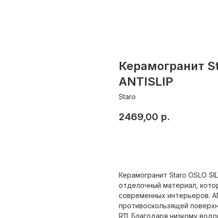
Керамогранит St
ANTISLIP
Staro
2469,00
р.
Добавить в корзину
Керамогранит Staro OSLO SI
отделочный материал, кото
современных интерьеров. AN
противоскользящей поверхн
R11. Благодаря низкому вод