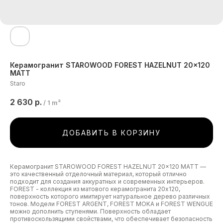
Керамогранит STAROWOOD FOREST HAZELNUT 20x120
MATT
Staro
2 630
р.
/
1 m²
ДОБАВИТЬ В КОРЗИНУ
Керамогранит STAROWOOD FOREST HAZELNUT 20x120 MATT —
это качественный отделочный материал, который отлично
подходит для создания аккуратных и современных интерьеров.
FOREST - коллекция из матового керамогранита 20х120,
поверхность которого имитирует натуральное дерево различных
тонов. Модели FOREST ARGENT, FOREST MOKA и FOREST WENGUE
можно дополнить ступенями. Поверхность обладает
противоскользящими свойствами, что обеспечивает безопасность