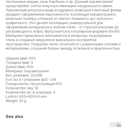
лестничные марши, зоны барбекю и пр. Данный керамогранит
представляет собой искусную имитацию натурального камня.
Лаконичный рисунок в виде воздушных разводов и матовый финиш
придают оформлению изысканности. Коллекция керамогранита
включает палитру оттенков от светло-бежевого до глубокого
графитового. Это делает коллекцию универсальной для
оформления интерьеров в любом стиле – от строгой классики до
ультрамодного лофта. Выпускается в популярном формате 60х60.
Материал гармонично вписывается в интерьер, подчёркивая
стиль и создавая аккуратное визуальное восприятие
пространства. Покрытие легко сочетается с различными стилями и
материалами, сохраняя баланс между эстетикой и практичностью.
Ширина (мм): 600
Толщина (мм): 9
Длина (мм): 600
Материал: Керамогранит
Вес упаковки: 29,088
Кол-во в 1 упаковке (м2): 1,44
Поверхность: Нескользящая R12
Количество лиц: 10
Количество шт. в упаковке: 4
LxWxH: 600x600x9 mm
Weight: 29 g
See also