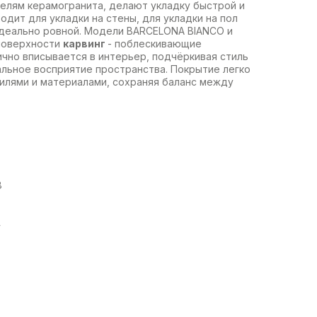
лям керамогранита, делают укладку быстрой и
одит для укладки на стены, для укладки на пол
деально ровной. Модели BARCELONA BIANCO и
поверхности
карвинг
- поблескивающие
чно вписывается в интерьер, подчёркивая стиль
альное восприятие пространства. Покрытие легко
тилями и материалами, сохраняя баланс между
8
4