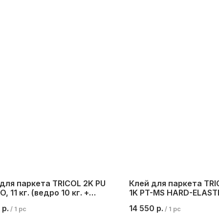
для паркета TRICOL 2K PU
Клей для паркета TR
, 11 кг. (ведро 10 кг. +
1K PT-MS HARD-ELASTIC
ка 1 кг.)
(ведро)
р.
14 550
р.
/
1 pc
/
1 pc