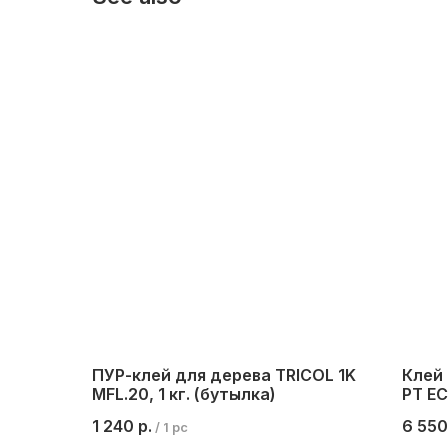
ПУР-клей для дерева TRICOL 1K
Клей 
MFL.20, 1 кг. (бутылка)
PT ECO
бутыл
1 240
р.
6 550
/
1 pc