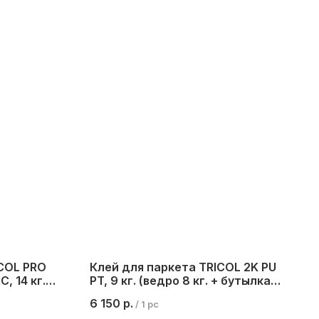
ICOL PRO
Клей для паркета TRICOL 2K PU
, 14 кг.
PT, 9 кг. (ведро 8 кг. + бутылка 1
кг.)
6 150
р.
/
1 pc