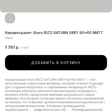
Керамогранит Staro RIZZI SATURN GREY 60x60 MATT
Staro
1 781
р.
/
1 m²
ДОБАВИТЬ В КОРЗИНУ
Керамогранит Staro RIZZI SATURN GREY 60x60 MATT — это
качественный отделочный материал, который отлично подходит
для создания аккуратных и современных интерьеров. RIZZI –
коллекция обрезного матового керамогранита популярного
формата 60х60, прекрасная имитация натурального камня,
мрамора. Все модели коллекции имеют несколько изображений
на плитках, что позволяет добиться максимальной идентичности с
натуральным материалом. Основные преимущества
керамогранита: - Цифровая печать HQ; - Ректифицированный