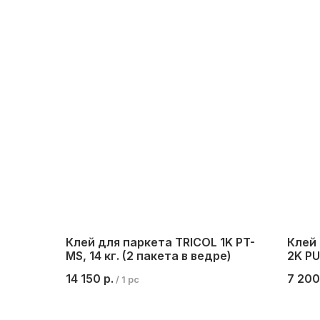
Клей для паркета TRICOL 1K PT-
Клей
MS, 14 кг. (2 пакета в ведре)
2K PU 
бутыл
14 150
р.
7 200
/
1 pc