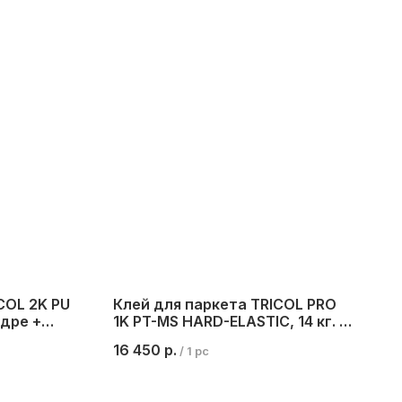
COL 2K PU
Клей для паркета TRICOL PRO
едре +
1K PT-MS HARD-ELASTIC, 14 кг. (2
пакета в ведре)
16 450
р.
/
1 pc