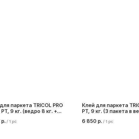
 для паркета TRICOL PRO
Клей для паркета TRI
PT, 9 кг. (ведро 8 кг. +
PT, 9 кг. (3 пакета в в
ка 1 кг.)
бутылка 1 кг.)
р.
6 850
р.
/
1 pc
/
1 pc