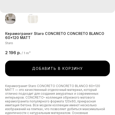
Керамогранит Staro CONCRETO CONCRETO BLANCO
60x120 MATT
Staro
2 196
р.
/
1 m²
ДОБАВИТЬ В КОРЗИНУ
Керамогранит Staro CONCRETO CONCRETO BLANCO 60x120
MATT — это качественный отделочный материал, который
отлично подходит для создания аккуратных и современных
интерьеров. CONCRETO– коллекция обрезного матового
керамогранита популярного формата 120х60, прекрасная
имитация бетона. Все модели коллекции имеют несколько
изображений на плитках, что позволяет добиться максимальной
идентичности с натуральным материалом. Основные