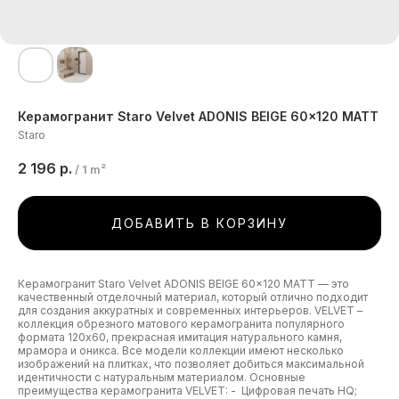
Керамогранит Staro Velvet ADONIS BEIGE 60x120 MATT
Staro
2 196
р.
/
1 m²
ДОБАВИТЬ В КОРЗИНУ
Керамогранит Staro Velvet ADONIS BEIGE 60x120 MATT — это
качественный отделочный материал, который отлично подходит
для создания аккуратных и современных интерьеров. VELVET –
коллекция обрезного матового керамогранита популярного
формата 120х60, прекрасная имитация натурального камня,
мрамора и оникса. Все модели коллекции имеют несколько
изображений на плитках, что позволяет добиться максимальной
идентичности с натуральным материалом. Основные
преимущества керамогранита VELVET: - Цифровая печать HQ;