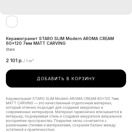
Керамогранит STARO SLIM Modern AROMA CREAM
60x120 7мм MATT CARVING
Staro
2 101
р.
/
1 m²
ДОБАВИТЬ В КОРЗИНУ
Керамогранит STARO SLIM Modern AROMA CREAM 60x120 7мм
MATT CARVING — это качественный отделочный материал,
который отлично подходит для создания аккуратных и
современных интерьеров. Материал гармонично вписывается в
интерьер, подчёркивая стиль и создавая аккуратное визуальное
восприятие пространства. Покрытие легко сочетается с
различными стилями и материалами, сохраняя баланс между
эстетикой и практичностью.