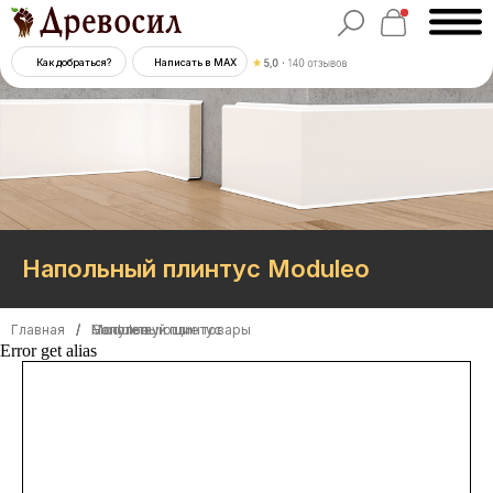
Как добраться?
Написать в MAX
Напольный плинтус Moduleo
Главная
/
/
/
Moduleo
Напольный плинтус
Сопутствующие товары
Error get alias