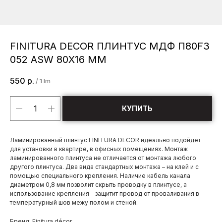
FINITURA DECOR ПЛИНТУС МДФ П80F3
052 ASW 80Х16 ММ
550
р.
/
1 lm
КУПИТЬ
Ламинированный плинтус FINITURA DECOR идеально подойдет
для установки в квартире, в офисных помещениях. Монтаж
ламинированного плинтуса не отличается от монтажа любого
другого плинтуса. Два вида стандартных монтажа – на клей и с
помощью специального крепления. Наличие кабель канала
диаметром 0,8 мм позволит скрыть проводку в плинтусе, а
использование крепления – защитит провод от проваливания в
температурный шов межу полом и стеной.
Бренд: Finitura décor