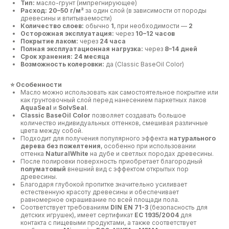
Тип:
масло-грунт (импрегнирующее)
Расход:
20–50 г/м²
за один слой (в зависимости от породы
древесины и впитываемости)
Количество слоев:
обычно
1
, при необходимости —
2
Осторожная эксплуатация:
через
10–12 часов
Покрытие лаком:
через
24 часа
Полная эксплуатационная нагрузка:
через
8–14 дней
Срок хранения:
24 месяца
Возможность колеровки:
да (Classic BaseOil Color)
⭐ Особенности
Масло можно использовать как самостоятельное покрытие или
как грунтовочный слой перед нанесением паркетных лаков
AquaSeal
и
SolvSeal
.
Classic BaseOil Color
позволяет создавать большое
количество индивидуальных оттенков, смешивая различные
цвета между собой.
Подходит для получения популярного эффекта
натурального
дерева без пожелтения
, особенно при использовании
оттенка
NaturalWhite
на дубе и светлых породах древесины.
После полировки поверхность приобретает благородный
полуматовый
внешний вид с эффектом открытых пор
древесины.
Благодаря глубокой пропитке значительно усиливает
естественную красоту древесины и обеспечивает
равномерное окрашивание по всей площади пола.
Соответствует требованиям
DIN EN 71-3
(безопасность для
детских игрушек), имеет сертификат
EC 1935/2004
для
контакта с пищевыми продуктами, а также соответствует