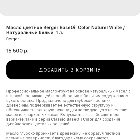
Масло цветное Berger BaseOil Color Naturel White /
Натуральный белый, 1 л.
Berger
15 500
р.
ДОБАВИТЬ В КОРЗИНУ
Профессиональное масло-грунт на основе натуральных масел с
высокой проникающей способностью и большим содержанием
сухого остатка. Предназначено для глубокой пропитки
древесины, подчеркивает ее естественную структуру и
обеспечивает надежную основу для последующего нанесения
масел или паркетных лаков. Выпускается как в бесцветном
варианте, так и в серии
Classic BaseOil Color
для создания
дизайнерских цветовых решений.
Масло глубоко проникает в древесину, не образуя плотной
пленки на поверхности, благодаря чему сохраняется