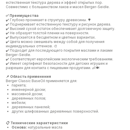
естественная текстура дерева и эффект открытых пор.
Совместимо с большинством лаков и масел Berger-Seidle.
✅ Преимущества
✔️ Глубоко проникает в структуру древесины. 🌳
✔️ Подчеркивает естественную текстуру и рисунок дерева.
✔️ Высокий сухой остаток обеспечивает долговечную защиту.
✔️ Не образует толстой пленки на поверхности.
✔️ Выпускается в бесцветном и цветных вариантах.
✔️ Цвета можно смешивать между собой для получения
индивидуальных оттенков. 🎨
✔️ Подходит для последующего покрытия маслами и лаками
Berger-Seidle.
✔️ Соответствует европейским экологическим требованиям.
✔️ Имеет сертификат безопасности для детских игрушек и
разрешен для контакта с пищевыми продуктами. 👶🍽️
📌 Область применения
Berger Classic BaseOil применяется для:
паркета;
инженерной доски;
массивной доски;
деревянных полов;
мебели;
деревянных панелей;
других шлифованных деревянных поверхностей.
📋 Технические характеристики
Основа:
натуральные масла