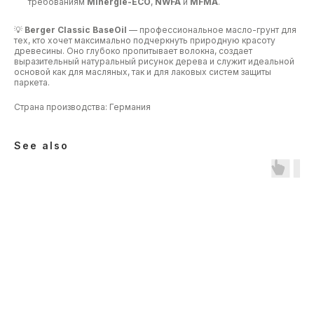
требованиям
Minergie-ECO
,
NWFA
и
MFMA
.
💡
Berger Classic BaseOil
— профессиональное масло-грунт для
тех, кто хочет максимально подчеркнуть природную красоту
древесины. Оно глубоко пропитывает волокна, создает
выразительный натуральный рисунок дерева и служит идеальной
основой как для масляных, так и для лаковых систем защиты
паркета.
Страна производства: Германия
See also