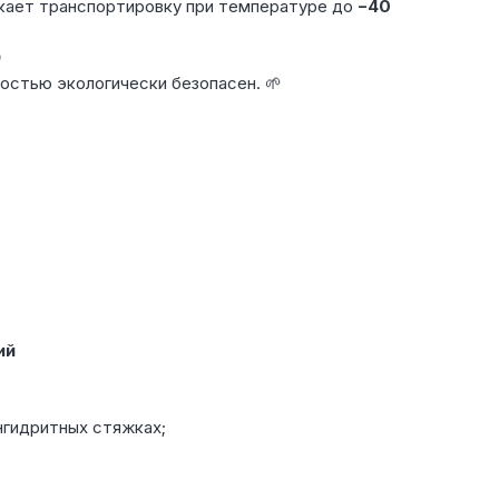
кает транспортировку при температуре до
−40

остью экологически безопасен. 🌱
ий
нгидритных стяжках;