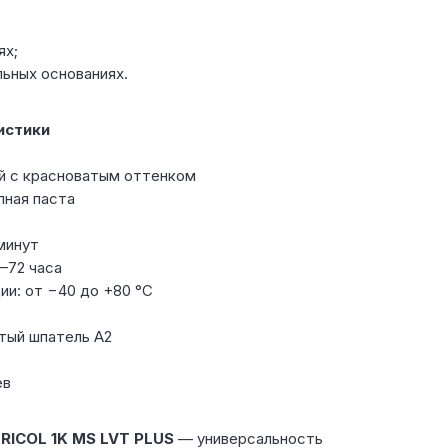
ях;
ьных основаниях.
истики
й с красноватым оттенком
пная паста
минут
–72 часа
ии: от −40 до +80 °С
тый шпатель А2
ев
RICOL 1K MS LVT PLUS
— универсальность