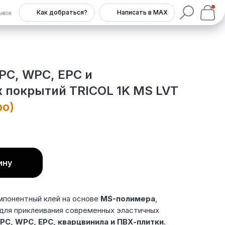
Как добраться?
Написать в MAX
PC, WPC, EPC и
 покрытий TRICOL 1K MS LVT
ро)
ину
понентный клей на основе
MS-полимера
,
для приклеивания современных эластичных
SPC, WPC, EPC, кварцвинила и ПВХ-плитки
.