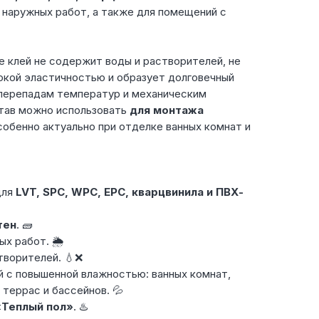
 наружных работ, а также для помещений с
е клей не содержит воды и растворителей, не
окой эластичностью и образует долговечный
 перепадам температур и механическим
став можно использовать
для монтажа
особенно актуально при отделке ванных комнат и
для
LVT, SPC, WPC, EPC, кварцвинила и ПВХ-
тен
. 🧱
х работ. 🌦️
творителей. 💧❌
 с повышенной влажностью: ванных комнат,
 террас и бассейнов. 💦
«Теплый пол»
. ♨️