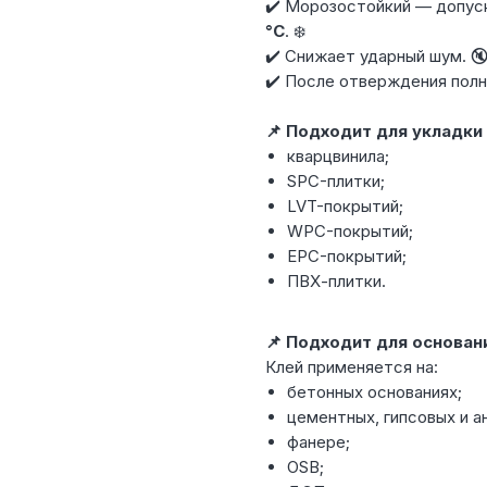
✔️ Морозостойкий — допус
°С
. ❄️
✔️ Снижает ударный шум. 
✔️ После отверждения полн
📌 Подходит для укладки
кварцвинила;
SPC-плитки;
LVT-покрытий;
WPC-покрытий;
EPC-покрытий;
ПВХ-плитки.
📌 Подходит для основан
Клей применяется на:
бетонных основаниях;
цементных, гипсовых и а
фанере;
OSB;