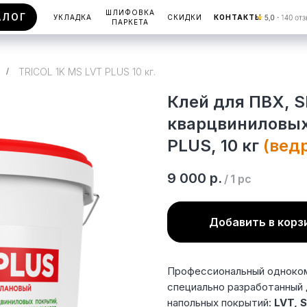
ШЛИФОВКА
АЛОГ
УКЛАДКА
СКИДКИ
КОНТАКТЫ
ПАРКЕТА
/
TRICOL 1K MS LVT PLUS 10 кг.
Клей для ПВХ, S
кварцвиниловых
PLUS, 10 кг
(вед
9 000
р.
/
1 pc
Добавить в корз
Профессиональный одноком
специально разработанный 
напольных покрытий:
LVT, 