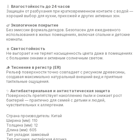
💧
Влагостойкость до 24 часов
Защищён от разбухания при кратковременном контакте с водой —
хороший выбор для кухни, прихожей и других активных зон.
🌿
Экологичное покрытие
Без эмиссии формальдегидов. Безопасен для ежедневного
использования в жилых помещениях, включая спальни и детские
комнаты.
☀️
Светостойкость
Не выгорает и не теряет насыщенность цвета даже в помещениях
с большими окнами и активным солнечным светом.
🪵
Тиснение в регистр (ER)
Рельеф поверхности точно совпадает с рисунком древесины,
создавая максимально натуральный внешний вид и приятные
тактильные ощущения.
✨
Антибактериальная и антистатическая защита
Поверхность препятствует накоплению пыли и снижает рост
бактерий — практично для семей с детьми и людей,
чувствительных к аллергенам.
Страна производитель: Китай
Ширина (мм): 110
Толщина (мм): 12
Длина (мм): 605
Тип укладки: замковый
Тип рисунка: английская ёлочка