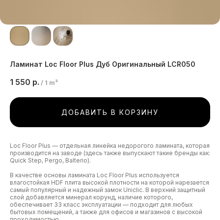
Ламинат Loc Floor Plus Дуб Оригинальный LCR050
1 550
р.
/
1 m²
ДОБАВИТЬ В КОРЗИНУ
Loc Floor Plus — отдельная линейка недорогого ламината, которая
производится на заводе (здесь также выпускают такие бренды как:
Quick Step, Pergo, Balterio).
В качестве основы ламината Loc Floor Plus используется
влагостойкая HDF плита высокой плотности на которой нарезается
самый популярный и надежный замок Uniclic. В верхний защитный
слой добавляется минерал корунд, наличие которого,
обеспечивает 33 класс эксплуатации — подходит для любых
бытовых помещений, а также для офисов и магазинов с высокой
проходимостью.