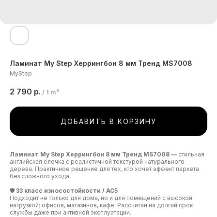
Ламинат My Step Херрингбон 8 мм Тренд MS7008
MyStep
2 790
р.
/
1 m²
ДОБАВИТЬ В КОРЗИНУ
Ламинат My Step Херрингбон 8 мм Тренд MS7008 —
стильная
английская ёлочка с реалистичной текстурой натурального
дерева. Практичное решение для тех, кто хочет эффект паркета
без сложного ухода.
🛡️
33 класс износостойкости / AC5
Подходит не только для дома, но и для помещений с высокой
нагрузкой: офисов, магазинов, кафе. Рассчитан на долгий срок
службы даже при активной эксплуатации.