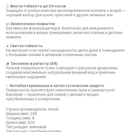
💧
Влагостойкость до 24 часов
Защищён от разбухания при кратковременном контакте с водой —
хороший выбор для кухни, прихожей и других активных зон.
🌿
Экологичное покрытие
Без эмиссии формальдегидов. Безопасен для ежедневного
использования в жилых помещениях, включая спальни и детские
комнаты.
☀️
Светостойкость
Не выгорает и не теряет насыщенность цвета даже в помещениях
с большими окнами и активным солнечным светом.
🪵
Тиснение в регистр (ER)
Рельеф поверхности точно совпадает с рисунком древесины,
создавая максимально натуральный внешний вид и приятные
тактильные ощущения.
✨
Антибактериальная и антистатическая защита
Поверхность препятствует накоплению пыли и снижает рост
бактерий — практично для семей с детьми и людей,
чувствительных к аллергенам.
Страна производитель: Китай
Ширина (мм): 238
Толщина (мм): 8
Длина (мм): 600
Тип укладки: замковый
Тип рисунка: палубная укладка