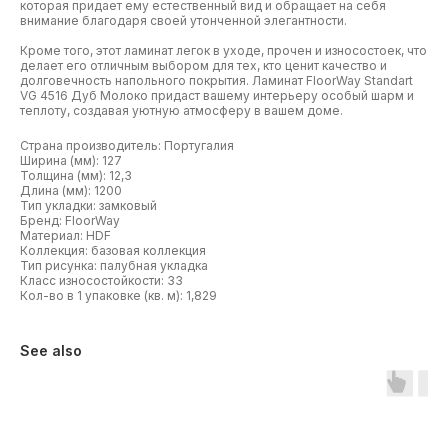
которая придает ему естественный вид и обращает на себя
внимание благодаря своей утонченной элегантности.
Кроме того, этот ламинат легок в уходе, прочен и износостоек, что
делает его отличным выбором для тех, кто ценит качество и
долговечность напольного покрытия. Ламинат FloorWay Standart
VG 4516 Дуб Молоко придаст вашему интерьеру особый шарм и
теплоту, создавая уютную атмосферу в вашем доме.
Страна производитель: Португалия
Ширина (мм): 127
Толщина (мм): 12,3
Длина (мм): 1200
Тип укладки: замковый
Бренд: FloorWay​
Материал: HDF
Коллекция: базовая коллекция
Тип рисунка: палубная укладка
Класс износостойкости: 33
Кол-во в 1 упаковке (кв. м): 1,829
See also