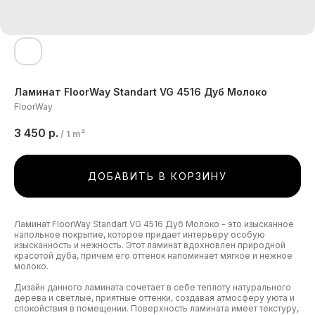
Ламинат FloorWay Standart VG 4516 Дуб Молоко
FloorWay​
3 450
р.
/
1 m²
ДОБАВИТЬ В КОРЗИНУ
Ламинат FloorWay Standart VG 4516 Дуб Молоко - это изысканное
напольное покрытие, которое придает интерьеру особую
изысканность и нежность. Этот ламинат вдохновлен природной
красотой дуба, причем его оттенок напоминает мягкое и нежное
молоко.
Дизайн данного ламината сочетает в себе теплоту натурального
дерева и светлые, приятные оттенки, создавая атмосферу уюта и
спокойствия в помещении. Поверхность ламината имеет текстуру,