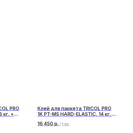
ICOL PRO
Клей для паркета TRICOL PRO
 кг. +
1K PT-MS HARD-ELASTIC, 14 кг. (2
пакета в ведре)
16 450
р.
/
1 pc