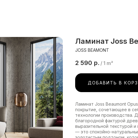
Ламинат Joss B
JOSS BEAMONT
2 590
р.
/
1 m²
ДОБАВИТЬ В КОР
Ламинат Joss Beaumont Opu
покрытие, сочетающее в се
технологии производства. 
благородной фактурой древ
выразительной текстурой и
— это спокойно-натуральны
золотистым подтоном, кото