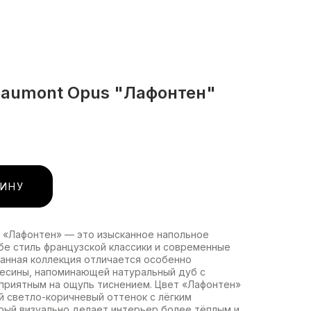
eaumont Opus "Лафонтен"
ЗИНУ
s «Лафонтен» — это изысканное напольное
бе стиль французской классики и современные
Данная коллекция отличается особенно
есины, напоминающей натуральный дуб с
 приятным на ощупь тиснением. Цвет «Лафонтен»
й светло-коричневый оттенок с лёгким
рый визуально делает интерьер более тёплым и