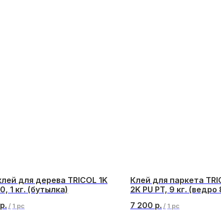
лей для дерева TRICOL 1K
Клей для паркета TR
0, 1 кг. (бутылка)
2K PU PT, 9 кг. (ведро 8
бутылка 1 кг.)
р.
7 200
р.
/
1 pc
/
1 pc