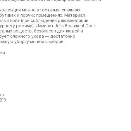
коллекции можно в гостиных, спальнях,
 бутиках и прочих помещениях. Материал
плый пол» (при соблюдении рекомендаций
урному режиму). Ламинат Joss Beaumont Opus
едных веществ, безопасен для людей и
бует сложного ухода — достаточно
ажную уборку мягкой шваброй.
сия
ка
,210