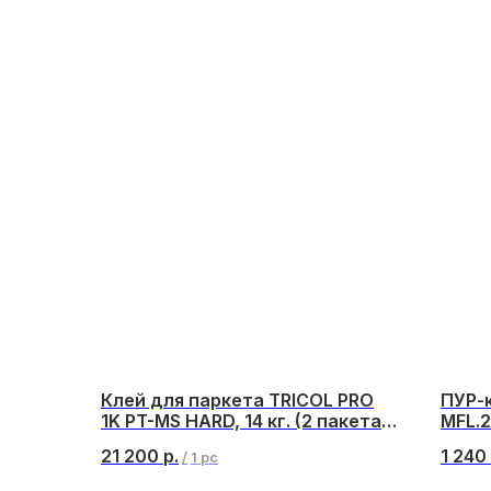
Клей для паркета TRICOL PRO
ПУР-к
1K PT-MS HARD, 14 кг. (2 пакета в
MFL.2
ведре)
21 200
р.
1 240
/
1 pc