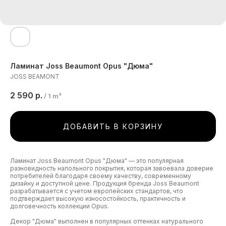
Ламинат Joss Beaumont Opus "Дюма"
JOSS BEAMONT
2 590
р.
/
1 m²
ДОБАВИТЬ В КОРЗИНУ
Ламинат Joss Beaumont Opus "Дюма" — это популярная
разновидность напольного покрытия, которая завоевала доверие
потребителей благодаря своему качеству, современному
дизайну и доступной цене. Продукция бренда Joss Beaumont
разрабатывается с учетом европейских стандартов, что
подтверждает высокую износостойкость, практичность и
долговечность коллекции Opus.
Декор "Дюма" выполнен в популярных оттенках натурального