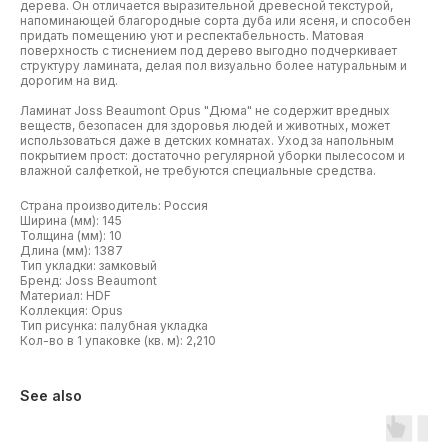
дерева. Он отличается выразительной древесной текстурой,
напоминающей благородные сорта дуба или ясеня, и способен
придать помещению уют и респектабельность. Матовая
поверхность с тиснением под дерево выгодно подчеркивает
структуру ламината, делая пол визуально более натуральным и
дорогим на вид.
Ламинат Joss Beaumont Opus "Дюма" не содержит вредных
веществ, безопасен для здоровья людей и животных, может
использоваться даже в детских комнатах. Уход за напольным
покрытием прост: достаточно регулярной уборки пылесосом и
влажной салфеткой, не требуются специальные средства.
Страна производитель: Россия
Ширина (мм): 145
Толщина (мм): 10
Длина (мм): 1387
Тип укладки: замковый
Бренд: Joss Beaumont
Материал: HDF
Коллекция: Opus
Тип рисунка: палубная укладка
Кол-во в 1 упаковке (кв. м): 2,210
See also