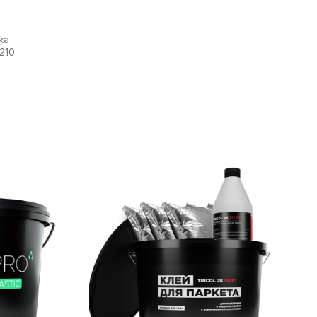
ка
,210