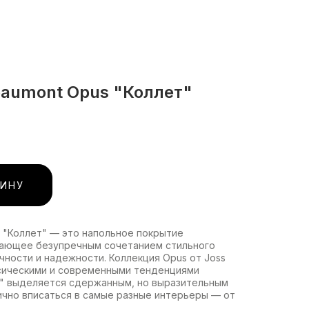
eaumont Opus "Коллет"
ЗИНУ
 "Коллет" — это напольное покрытие
дающее безупречным сочетанием стильного
чности и надежности. Коллекция Opus от Joss
сическими и современными тенденциями
т" выделяется сдержанным, но выразительным
ично вписаться в самые разные интерьеры — от