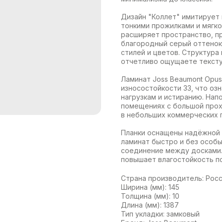
Дизайн "Коллет" имитирует
тонкими прожилками и мягко
расширяет пространство, п
благородный серый оттенок
стилей и цветов. Структура
отчетливо ощущаете тексту
Ламинат Joss Beaumont Opus
износостойкости 33, что оз
нагрузкам и истиранию. Нап
помещениях с большой прохо
в небольших коммерческих п
Планки оснащены надёжной 
ламинат быстро и без особы
соединение между досками.
повышает влагостойкость п
Страна производитель: Рос
Ширина (мм): 145
Толщина (мм): 10
Длина (мм): 1387
Тип укладки: замковый