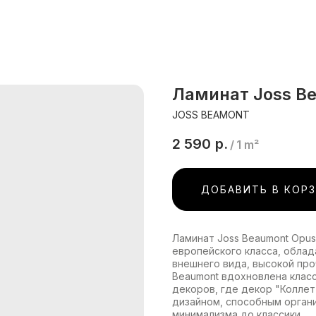
Ламинат Joss B
JOSS BEAMONT
2 590
р.
/
1 m²
ДОБАВИТЬ В КОР
Ламинат Joss Beaumont Opus
европейского класса, обла
внешнего вида, высокой про
Beaumont вдохновлена клас
декоров, где декор "Колле
дизайном, способным орган
минимализма до классики.