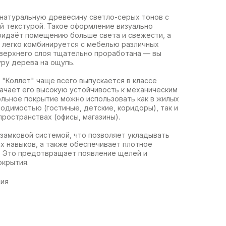
 натуральную древесину светло-серых тонов с
й текстурой. Такое оформление визуально
ридаёт помещению больше света и свежести, а
 легко комбинируется с мебелью различных
 верхнего слоя тщательно проработана — вы
ру дерева на ощупь.
 "Коллет" чаще всего выпускается в классе
начает его высокую устойчивость к механическим
ольное покрытие можно использовать как в жилых
димостью (гостиные, детские, коридоры), так и
ространствах (офисы, магазины).
замковой системой, что позволяет укладывать
х навыков, а также обеспечивает плотное
 Это предотвращает появление щелей и
окрытия.
сия