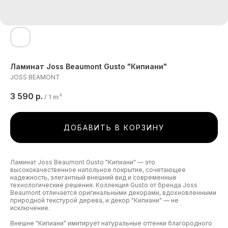
Ламинат Joss Beaumont Gusto "Кипиани"
JOSS BEAMONT
3 590
р.
/
1 m²
ДОБАВИТЬ В КОРЗИНУ
Ламинат Joss Beaumont Gusto "Кипиани" — это
высококачественное напольное покрытие, сочетающее
надежность, элегантный внешний вид и современные
технологические решения. Коллекция Gusto от бренда Joss
Beaumont отличается оригинальными декорами, вдохновленными
природной текстурой дерева, и декор "Кипиани" — не
исключение.
Внешне "Кипиани" имитирует натуральные оттенки благородного