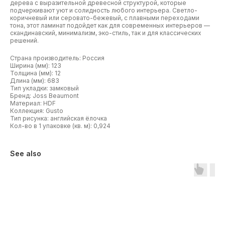
дерева с выразительной древесной структурой, которые
подчеркивают уют и солидность любого интерьера. Светло-
коричневый или серовато-бежевый, с плавными переходами
тона, этот ламинат подойдет как для современных интерьеров —
скандинавский, минимализм, эко-стиль, так и для классических
решений.
Страна производитель: Россия
Ширина (мм): 123
Толщина (мм): 12
Длина (мм): 683
Тип укладки: замковый
Бренд: Joss Beaumont
Материал: HDF
Коллекция: Gusto
Тип рисунка: английская ёлочка
Кол-во в 1 упаковке (кв. м): 0,924
See also