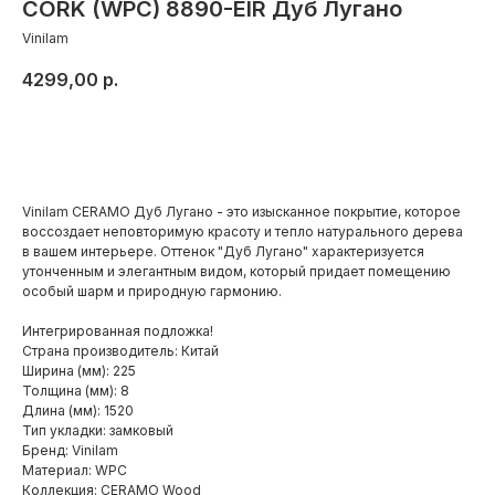
CORK (WPC) 8890-EIR Дуб Лугано
Vinilam
4299,00
р.
Добавить в корзину
Vinilam CERAMO Дуб Лугано - это изысканное покрытие, которое
воссоздает неповторимую красоту и тепло натурального дерева
в вашем интерьере. Оттенок "Дуб Лугано" характеризуется
утонченным и элегантным видом, который придает помещению
особый шарм и природную гармонию.
Интегрированная подложка!
Страна производитель: Китай
Ширина (мм): 225
Толщина (мм): 8
Длина (мм): 1520
Тип укладки: замковый
Бренд: Vinilam
Материал: WPC
Коллекция: CERAMO Wood