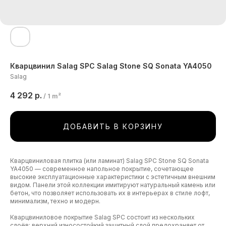
Кварцвинил Salag SPC Salag Stone SQ Sonata YA4050
Salag
4 292
р.
/
1 m²
ДОБАВИТЬ В КОРЗИНУ
Кварцвиниловая плитка (или ламинат) Salag SPC Stone SQ Sonata
YA4050 — современное напольное покрытие, сочетающее
высокие эксплуатационные характеристики с эстетичным внешним
видом. Панели этой коллекции имитируют натуральный камень или
бетон, что позволяет использовать их в интерьерах в стиле лофт,
минимализм, техно и модерн.
Кварцвиниловое покрытие Salag SPC состоит из нескольких
слоёв: верхний износостойкий защитный слой предохраняет от