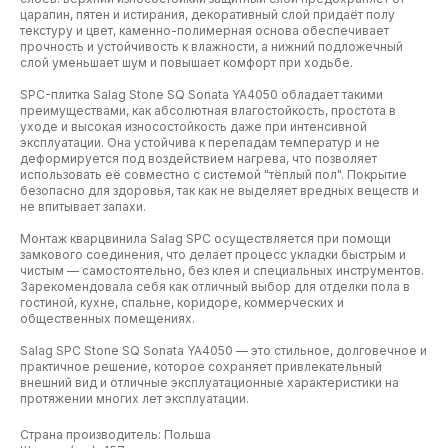
царапин, пятен и истирания, декоративный слой придаёт полу
текстуру и цвет, каменно-полимерная основа обеспечивает
прочность и устойчивость к влажности, а нижний подложечный
слой уменьшает шум и повышает комфорт при ходьбе.
SPC-плитка Salag Stone SQ Sonata YA4050 обладает такими
преимуществами, как абсолютная влагостойкость, простота в
уходе и высокая износостойкость даже при интенсивной
эксплуатации. Она устойчива к перепадам температур и не
деформируется под воздействием нагрева, что позволяет
использовать её совместно с системой "тёплый пол". Покрытие
безопасно для здоровья, так как не выделяет вредных веществ и
не впитывает запахи.
Монтаж кварцвинила Salag SPC осуществляется при помощи
замкового соединения, что делает процесс укладки быстрым и
чистым — самостоятельно, без клея и специальных инструментов.
Зарекомендовала себя как отличный выбор для отделки пола в
гостиной, кухне, спальне, коридоре, коммерческих и
общественных помещениях.
Salag SPC Stone SQ Sonata YA4050 — это стильное, долговечное и
практичное решение, которое сохраняет привлекательный
внешний вид и отличные эксплуатационные характеристики на
протяжении многих лет эксплуатации.
Страна производитель: Польша