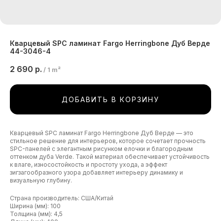
Кварцевый SPC ламинат Fargo Herringbone Дуб Верде
44-3046-4
2 690
р.
/
1 m²
ДОБАВИТЬ В КОРЗИНУ
Кварцевый SPC ламинат Fargo Herringbone Дуб Верде — это
стильное решение для интерьеров, которое сочетает прочность
SPC-панелей с элегантным рисунком елочки и благородным
оттенком дуба Verde. Такой материал обеспечивает устойчивость
к влаге, износостойкость и простоту ухода, а эффект
зигзагообразного узора добавляет интерьеру динамику и
визуальную глубину.
Страна производитель: США/Китай
Ширина (мм): 100
Толщина (мм): 4,5