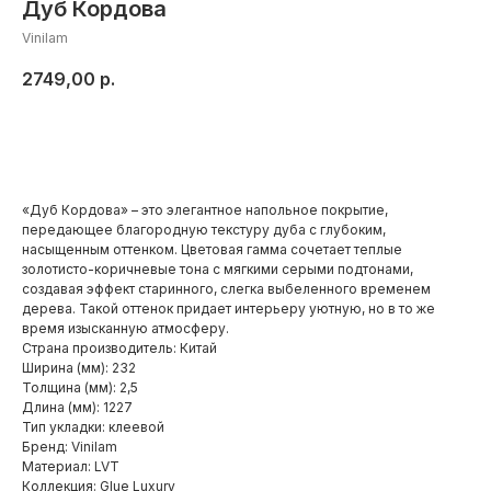
Дуб Кордова
Vinilam
2749,00
р.
Добавить в корзину
«Дуб Кордова» – это элегантное напольное покрытие,
передающее благородную текстуру дуба с глубоким,
насыщенным оттенком. Цветовая гамма сочетает теплые
золотисто-коричневые тона с мягкими серыми подтонами,
создавая эффект старинного, слегка выбеленного временем
дерева. Такой оттенок придает интерьеру уютную, но в то же
время изысканную атмосферу.
Страна производитель: Китай
Ширина (мм): 232
Толщина (мм): 2,5
Длина (мм): 1227
Тип укладки: клеевой
Бренд: Vinilam
Материал: LVT
Коллекция: Glue Luxury