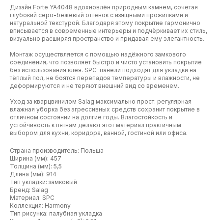
Дизайн Forte YA4048 вдохновлён природным камнем, сочетая
глубокий серо-бежевый оттенок с изящными прожилками и
натуральной текстурой. Благодаря этому покрытие гармонично
вписывается в современные интерьеры и подчёркивает их стиль,
визуально расширяя пространство и придавая ему элегантность.
Монтаж осуществляется с помощью надёжного замкового
соединения, что позволяет быстро и чисто установить покрытие
без использования клея. SPC-панели подходят для укладки на
тёплый пол, не боятся перепадов температуры и влажности, не
деформируются и не теряют внешний вид со временем.
Уход за кварцвинилом Salag максимально прост: регулярная
влажная уборка без агрессивных средств сохранит покрытие в
отличном состоянии на долгие годы. Влагостойкость и
устойчивость к пятнам делают этот материал практичным
выбором для кухни, коридора, ванной, гостиной или офиса.
Страна производитель: Польша
Ширина (мм): 457
Толщина (мм): 5,5
Длина (мм): 914
Тип укладки: замковый
Бренд: Salag
Материал: SPC
Коллекция: Harmony
Тип рисунка: палубная укладка