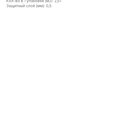
Кол-во в 1 упаковке (м2): 2,51
Защитный слой (мм): 0,5
See also
Водный лак для паркета на
Шпатлёвка Berger Aqu
основе полиуретана TRILACK
Pafuki, 5 л.