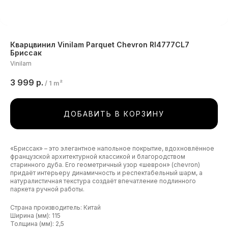
Кварцвинил Vinilam Parquet Chevron RI4777CL7
Бриссак
Vinilam
3 999
р.
/
1 m²
ДОБАВИТЬ В КОРЗИНУ
«Бриссак» – это элегантное напольное покрытие, вдохновлённое
французской архитектурной классикой и благородством
старинного дуба. Его геометричный узор «шеврон» (chevron)
придаёт интерьеру динамичность и респектабельный шарм, а
натуралистичная текстура создаёт впечатление подлинного
паркета ручной работы.
Страна производитель: Китай
Ширина (мм): 115
Толщина (мм): 2,5