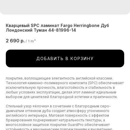
Кварцевый SPC ламинат Fargo Herringbone Дуб
Лондонский Туман 44-81996-14
2 690
р.
/
1 m²
ДОБАВИТЬ В КОРЗИНУ
покрытие, воплощающее элегантность английской классики.
Технология каменно-полимерного композита (SPC) обеспечивает
исключительную прочность, влагостойкость и стабильность в
любых условиях эксплуатации, делая этот ламинат идеальным
выбором для ценителей благородной эстетики и практичности.
Стильный узор «ёлочка» в сочетании с благородным серо-
дымчатым оттенком дуба создает атмосферу утонченного
английского интерьера. Матовая поверхность с эффектом
браширования подчеркивает натуральность текстуры, а
многослойное защитное покрытие GuardPro обеспечивает
устойчивость к механическим повреждениям и выцветанию.