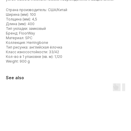
Страна производитель: США/Китай
Ширина (мм): 100
Толщина (мм): 4,5
Длина (мм): 400
Тип укладки: замковый
Бренд: FloorWay​
Материал: SPC
Коллекция: Herringbone
Тип рисунка: английская ёлочка
Класс износостойкости: 33/42
Кол-во в 1 упаковке (кв. м): 1,120
Weight: 900 g
See also