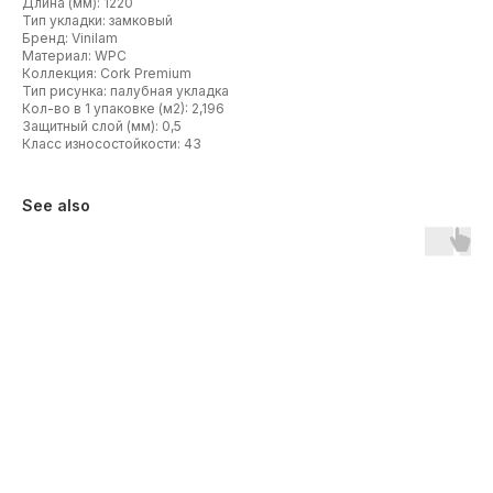
Длина (мм): 1220
Тип укладки: замковый
Бренд: Vinilam
Материал: WPC
Коллекция: Cork Premium
Тип рисунка: палубная укладка
Кол-во в 1 упаковке (м2): 2,196
Защитный слой (мм): 0,5
Класс износостойкости: 43
See also