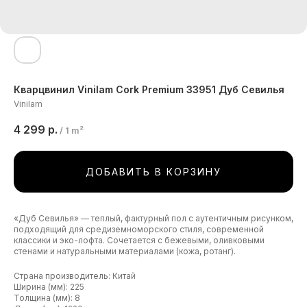
Кварцвинил Vinilam Cork Premium 33951 Дуб Севилья
Vinilam
4 299
р.
/
1 m²
ДОБАВИТЬ В КОРЗИНУ
«Дуб Севилья» — теплый, фактурный пол с аутентичным рисунком,
подходящий для средиземноморского стиля, современной
классики и эко-лофта. Сочетается с бежевыми, оливковыми
стенами и натуральными материалами (кожа, ротанг).
Страна производитель: Китай
Ширина (мм): 225
Толщина (мм): 8