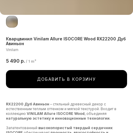
Кварцвинил Vinilam Allure ISOCORE Wood RХ22200 Дуб
Авиньон
Vinilam
5 490
р.
/
1 m²
ДОБАВИТЬ В КОРЗИНУ
RX22200 Дуб Авиньон
– стильный древесный декор с
естественным теплым оттенком и мягкой текстурой. Входит в
коллекцию
VINILAM Allure ISOCORE Wood
, объединяя
натуральную эстетику и инновационные технологии
.
Запатентованный
высокопористый твердый сердечник
ISOCORE
обеспечивает
прочность, влагостойкость и