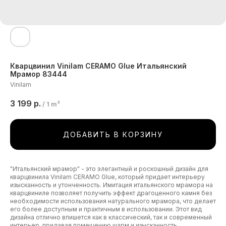
Кварцвинил Vinilam CERAMO Glue Итальянский
Мрамор 83444
Vinilam
3 199
р.
/
1 m²
ДОБАВИТЬ В КОРЗИНУ
"Итальянский мрамор" - это элегантный и роскошный дизайн для
кварцвинила Vinilam CERAMO Glue, который придает интерьеру
изысканность и утонченность. Имитация итальянского мрамора на
кварцвиниле позволяет получить эффект драгоценного камня без
необходимости использования натурального мрамора, что делает
его более доступным и практичным в использовании. Этот вид
дизайна отлично впишется как в классический, так и современный
интерьер, придавая помещению шарм и изысканность.